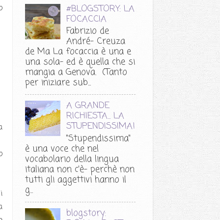
#BLOGSTORY: LA
o
FOCACCIA
Fabrizio de
André- Creuza
de Ma La focaccia è una e
una sola- ed è quella che si
mangia a Genova. (Tanto
per iniziare sub...
A GRANDE
RICHIESTA... LA
STUPENDISSIMA!
a
"Stupendissima"
è una voce che nel
o
vocabolario della lingua
italiana non c'è- perchè non
tutti gli aggettivi hanno il
g...
i
a
blogstory: