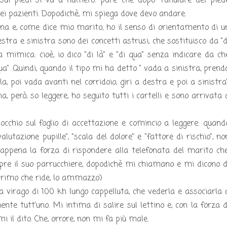
sui piedi si va a numero: pare che dopo "l'anulare del pied
 dei pazienti. Dopodichè, mi spiega dove devo andare.
na e, come dice mio marito, ho il senso di orientamento di u
stra e sinistra sono dei concetti astrusi, che sostituisco da "d
a mimica: cioè, io dico "di là" e "di qua" senza indicare da ch
 qua" .Quindi, quando il tipo mi ha detto " vada a sinistra, prend
ala, poi vada avanti nel corridoio, giri a destra e poi a sinistra"
, però, so leggere, ho seguito tutti i cartelli e sono arrivata 
occhio sul foglio di accettazione e comincio a leggere: quand
alutazione pupille", "scala del dolore" e "fattore di rischio", no
o appena la forza di rispondere alla telefonata del marito che
pre il suo parrucchiere, dopodichè mi chiamano e mi dicono d
 primo che ride, lo ammazzo)
a virago di 100 kh lungo cappelluta, che vederla e associarla 
mente tutt'uno. Mi intima di salire sul lettino e, con la forza d
 il dito. Che, orrore, non mi fa più male.