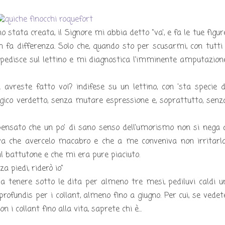
stata creata, il Signore mi abbia detto "va', e fa le tue figur
on fa differenza. Solo che, quando sto per scusarmi, con tutti 
spedisce sul lettino e mi diagnostica l'imminente amputazion
vreste fatto voi? indifese su un lettino, con 'sta specie d
gico verdetto, senza mutare espressione e, soprattutto, senz
pensato che un po' di sano senso dell'umorismo non si nega 
va che avercelo macabro e che a me conveniva non irritarla
l battutone e che mi era pure piaciuto.
a piedi, riderò io"
 da tenere sotto le dita per almeno tre mesi, pediluvi caldi u
profundis per i collant, almeno fino a giugno. Per cui, se vedet
 i collant fino alla vita, saprete chi è...