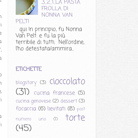
e
3...2...1...LA PASTA
FROLLA DI
NONNA VAN
n
PELT!
i
qui In principio, fu Nonna
e
Van Pelt: e fu la più
terribile di tutti. Nell'ordine,
a
l'ho detestata/ammira...
,
a
ETICHETTE
o
cioccolato
blogstory
(3)
n
(31)
,
cucina francese
(5)
i
cucina genovese
(2)
dessert
(3)
focaccia
(6)
lievitati
(8)
post
torte
a
numero uno
(1)
i
(45)