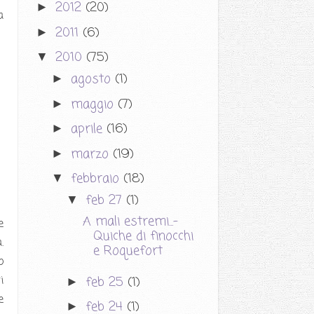
2012
(20)
►
a
2011
(6)
►
2010
(75)
▼
agosto
(1)
►
maggio
(7)
►
aprile
(16)
►
marzo
(19)
►
febbraio
(18)
▼
feb 27
(1)
▼
A mali estremi...-
e
Quiche di finocchi
.
e Roquefort
o
feb 25
(1)
i
►
e
feb 24
(1)
►