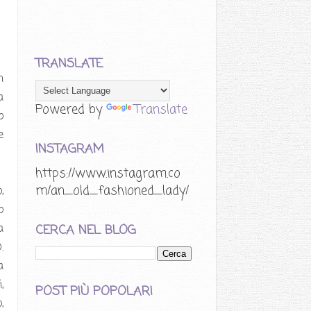
TRANSLATE
n
a
Powered by
Translate
o
e
INSTAGRAM
https://www.instagram.co
m/an_old_fashioned_lady/
,
o
a
CERCA NEL BLOG
.
a
,
POST PIÙ POPOLARI
,