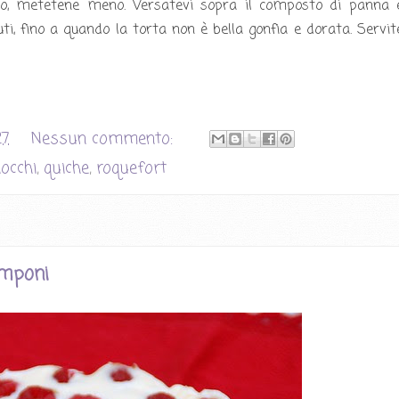
ato, metetene meno. Versatevi sopra il composto di panna 
i, fino a quando la torta non è bella gonfia e dorata. Servit
27
Nessun commento:
nocchi
,
quiche
,
roquefort
amponi