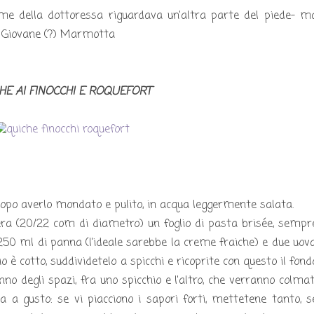
nome della dottoressa riguardava un'altra parte del piede- m
di Giovane (?) Marmotta
HE AI FINOCCHI E ROQUEFORT
dopo averlo mondato e pulito, in acqua leggermente salata.
era (20/22 com di diametro) un foglio di pasta brisée, sempr
0 ml di panna (l'ideale sarebbe la creme fraiche) e due uova
 è cotto, suddividetelo a spicchi e ricoprite con questo il fond
nno degli spazi, fra uno spicchio e l'altro, che verranno colmat
va a gusto: se vi piacciono i sapori forti, mettetene tanto, s