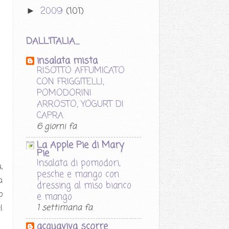
2009
(101)
►
DALL'ITALIA....
insalata mista
RISOTTO AFFUMICATO
CON FRIGGITELLI,
POMODORINI
ARROSTO, YOGURT DI
CAPRA
6 giorni fa
La Apple Pie di Mary
Pie
Insalata di pomodori,
,
pesche e mango con
a
dressing al miso bianco
o
e mango
1 settimana fa
l
acquaviva scorre