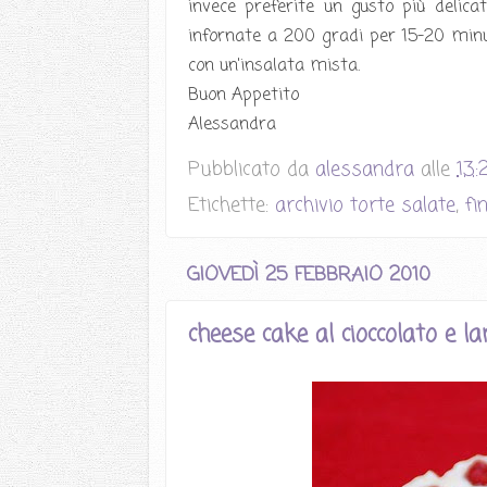
invece preferite un gusto più delic
infornate a 200 gradi per 15-20 minut
con un'insalata mista.
Buon Appetito
Alessandra
Pubblicato da
alessandra
alle
13:
Etichette:
archivio torte salate
,
fi
GIOVEDÌ 25 FEBBRAIO 2010
cheese cake al cioccolato e l