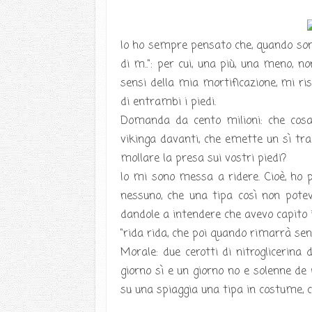
Io ho sempre pensato che, quando sono 
di m..": per cui, una più, una meno, n
sensi della mia mortificazione, mi ri
di entrambi i piedi.
Domanda da cento milioni: che cosa a
vikinga davanti, che emette un sì tra
mollare la presa sui vostri piedi?
Io mi sono messa a ridere. Cioè, ho 
nessuno, che una tipa così non pote
dandole a intendere che avevo capito i
"rida rida, che poi quando rimarrà senz
Morale: due cerotti di nitroglicerina
giorno sì e un giorno no e solenne de 
su una spiaggia una tipa in costume, con